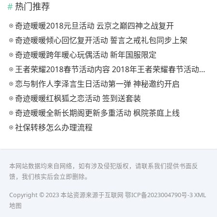
热门推荐
奇迹暖暖2018元旦活动 云京之巅四神之战复开
奇迹暖暖倾心回忆复开活动 誓言之戒礼包同步上架
奇迹暖暖跨年暖心玩偶活动 新年国服限定
王者荣耀2018春节活动内容 2018年王者荣耀春节活动大全
恋与制作人李泽言生日活动第一弹 神秘邀约开启
奇迹暖暖红枫狐之恋活动 签到送套装
奇迹暖暖全新长期阁更新多重活动 枫院茶庭上线
社保转移怎么办理流程
本网站数据均来自网络，如有涉及侵犯版权，请联系我们提供书面反
馈，我们核实后会立即删除。
Copyright © 2023 本站资源来源于互联网
鄂ICP备2023004790号-3
XML
地图