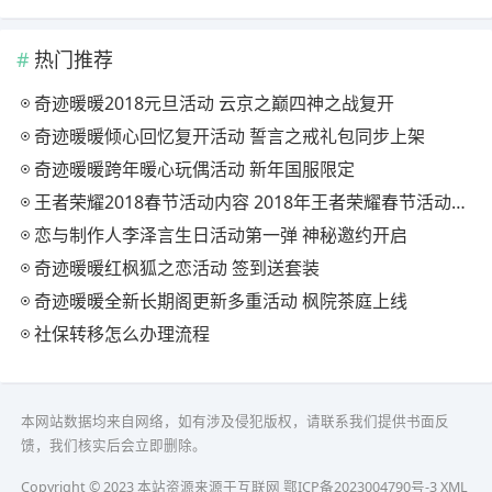
热门推荐
奇迹暖暖2018元旦活动 云京之巅四神之战复开
奇迹暖暖倾心回忆复开活动 誓言之戒礼包同步上架
奇迹暖暖跨年暖心玩偶活动 新年国服限定
王者荣耀2018春节活动内容 2018年王者荣耀春节活动大全
恋与制作人李泽言生日活动第一弹 神秘邀约开启
奇迹暖暖红枫狐之恋活动 签到送套装
奇迹暖暖全新长期阁更新多重活动 枫院茶庭上线
社保转移怎么办理流程
本网站数据均来自网络，如有涉及侵犯版权，请联系我们提供书面反
馈，我们核实后会立即删除。
Copyright © 2023 本站资源来源于互联网
鄂ICP备2023004790号-3
XML