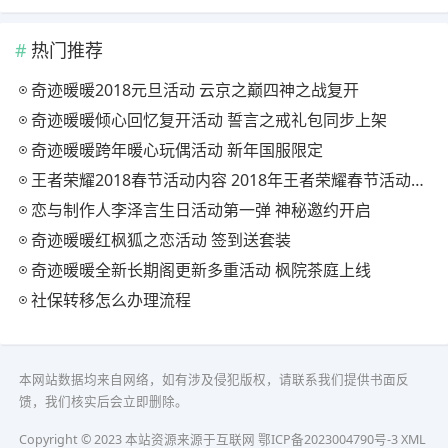
热门推荐
奇迹暖暖2018元旦活动 云京之巅四神之战复开
奇迹暖暖倾心回忆复开活动 誓言之戒礼包同步上架
奇迹暖暖跨年暖心玩偶活动 新年国服限定
王者荣耀2018春节活动内容 2018年王者荣耀春节活动大全
恋与制作人李泽言生日活动第一弹 神秘邀约开启
奇迹暖暖红枫狐之恋活动 签到送套装
奇迹暖暖全新长期阁更新多重活动 枫院茶庭上线
社保转移怎么办理流程
本网站数据均来自网络，如有涉及侵犯版权，请联系我们提供书面反
馈，我们核实后会立即删除。
Copyright © 2023 本站资源来源于互联网
鄂ICP备2023004790号-3
XML