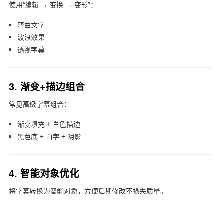
使用“编辑 → 变换 → 变形”：
弯曲文字
波浪效果
透视字幕
3. 渐变+描边组合
常见高级字幕组合：
渐变填充 + 白色描边
黑色底 + 白字 + 阴影
4. 智能对象优化
将字幕转换为智能对象，方便后期修改不损失质量。