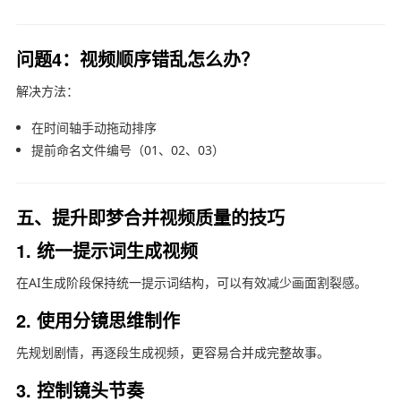
问题4：视频顺序错乱怎么办？
解决方法：
在时间轴手动拖动排序
提前命名文件编号（01、02、03）
五、提升即梦合并视频质量的技巧
1. 统一提示词生成视频
在AI生成阶段保持统一提示词结构，可以有效减少画面割裂感。
2. 使用分镜思维制作
先规划剧情，再逐段生成视频，更容易合并成完整故事。
3. 控制镜头节奏