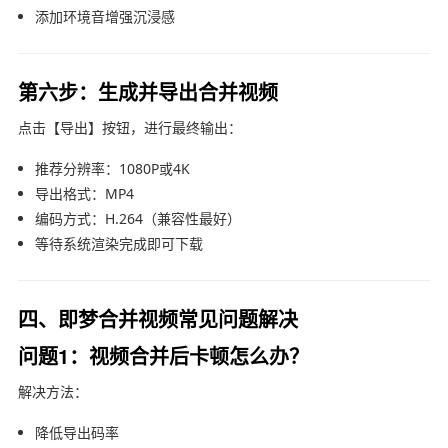
添加环境音增强沉浸感
第六步：生成并导出合并视频
点击【导出】按钮，进行最终输出：
推荐分辨率：1080P或4K
导出格式：MP4
编码方式：H.264（兼容性最好）
等待系统渲染完成即可下载
四、即梦合并视频常见问题解决
问题1：视频合并后卡顿怎么办？
解决方法：
降低导出码率