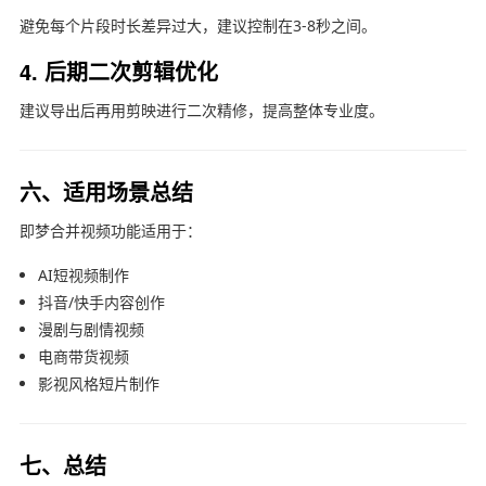
避免每个片段时长差异过大，建议控制在3-8秒之间。
4. 后期二次剪辑优化
建议导出后再用剪映进行二次精修，提高整体专业度。
六、适用场景总结
即梦合并视频功能适用于：
AI短视频制作
抖音/快手内容创作
漫剧与剧情视频
电商带货视频
影视风格短片制作
七、总结