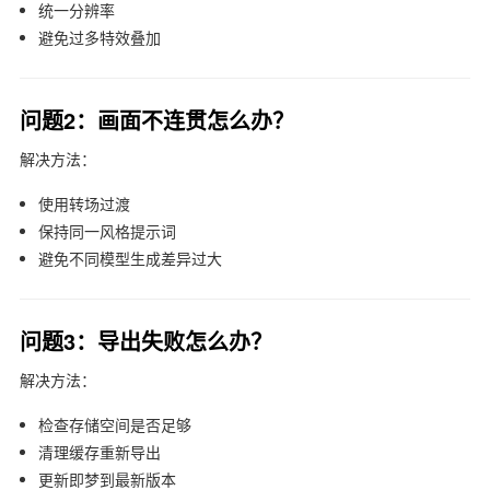
统一分辨率
避免过多特效叠加
问题2：画面不连贯怎么办？
解决方法：
使用转场过渡
保持同一风格提示词
避免不同模型生成差异过大
问题3：导出失败怎么办？
解决方法：
检查存储空间是否足够
清理缓存重新导出
更新即梦到最新版本