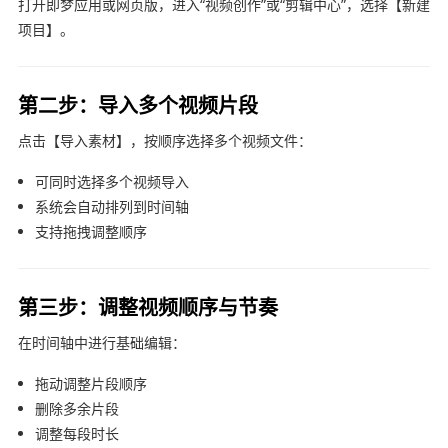
打开即梦应用或网页版，进入“视频创作”或“剪辑中心”，选择【新建
项目】。
第二步：导入多个视频片段
点击【导入素材】，按顺序选择多个视频文件：
可同时选择多个视频导入
系统会自动排列到时间轴
支持拖拽调整顺序
第三步：调整视频顺序与节奏
在时间轴中进行基础编辑：
拖动调整片段顺序
删除多余片段
调整每段时长