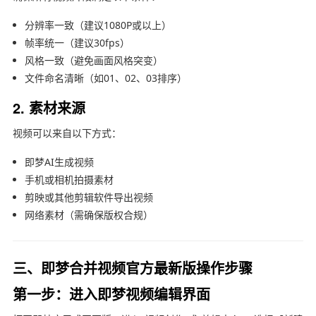
分辨率一致（建议1080P或以上）
帧率统一（建议30fps）
风格一致（避免画面风格突变）
文件命名清晰（如01、02、03排序）
2. 素材来源
视频可以来自以下方式：
即梦AI生成视频
手机或相机拍摄素材
剪映或其他剪辑软件导出视频
网络素材（需确保版权合规）
三、即梦合并视频官方最新版操作步骤
第一步：进入即梦视频编辑界面