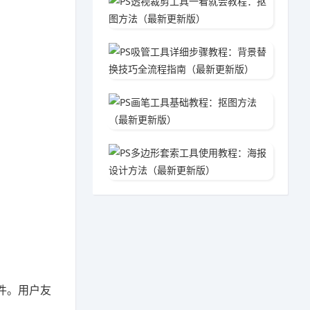
06-0
PS吸
05-3
PS画
05-3
PS多
05-2
件。用户友
工具。