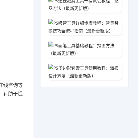
06-0
PS吸
05-3
PS画
05-3
PS多
05-2
在线咨询等
，有助于提