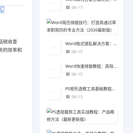
06-17
Word
06-1
括税收查
Word格式错乱解决方案：一键恢复规范排版的完整修复指南
务的效率和
06-15
Word快速排版教程：高效整理文档结构的完整方法
06-15
PS矩形选框工具基础教程：产品精修方法（最新更新版）
06-13
PS透
06-0
PS透