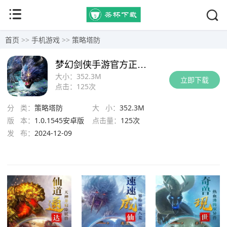
首页
>>
手机游戏
>>
策略塔防
梦幻剑侠手游官方正版下载
大小：
352.3M
立即下载
点击：
125次
分 类：
策略塔防
大 小：
352.3M
版 本：
1.0.1545安卓版
点击量：
125次
发 布：
2024-12-09